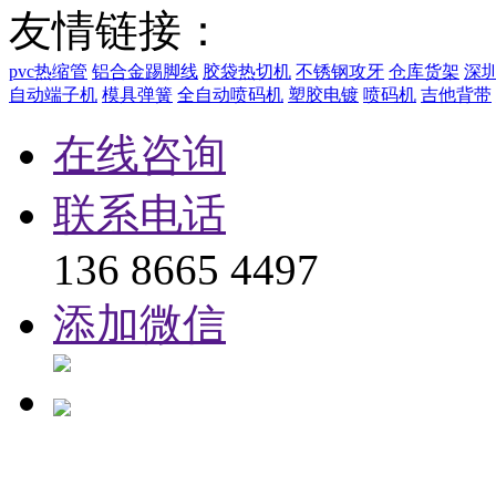
友情链接：
pvc热缩管
铝合金踢脚线
胶袋热切机
不锈钢攻牙
仓库货架
深
自动端子机
模具弹簧
全自动喷码机
塑胶电镀
喷码机
吉他背带
在线咨询
联系电话
136 8665 4497
添加微信