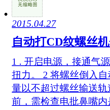
2015.04.27
自动打CD纹螺丝
1 . 开启电源，接通气
扭力。 2 将螺丝倒入
量以不超过螺丝输送轨道
前，需检查电批鼻嘴内是