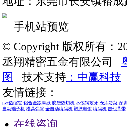
地址：东莞市长安镇裕成
手机站预览
© Copyright 版权所有：2022
丞翔精密五金有限公司
图
技术支持
：中赢科技
友情链接：
pvc热缩管
铝合金踢脚线
胶袋热切机
不锈钢攻牙
仓库货架
深
自动端子机
模具弹簧
全自动喷码机
塑胶电镀
喷码机
吉他背带
在线咨询